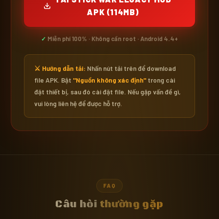
APK (114MB)
✓
Miễn phí 100% · Không cần root · Android 4.4+
⚔️ Hướng dẫn tải:
Nhấn nút tải trên để download
file APK. Bật
"Nguồn không xác định"
trong cài
đặt thiết bị, sau đó cài đặt file. Nếu gặp vấn đề gì,
vui lòng liên hệ để được hỗ trợ.
FAQ
Câu hỏi
thường gặp