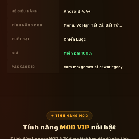
Android 4.4+
HỆ ĐIỀU HÀNH
Menu, Vô Hạn Tất Cả, Bất Tử...
TÍNH NĂNG MOD
Chiến Lược
THỂ LOẠI
Miễn phí 100%
GIÁ
com.maxgames.stickwarlegacy
PACKAGE ID
✦ TÍNH NĂNG MOD
Tính năng
MOD VIP
nổi bật
Stick War Legacy MOD APK được tích hợp đầy đủ các tính