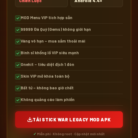
Chiến Lược
Android 4.4+
MOD Menu VIP tích hợp sẵn
99999 Đá Quý (Gems) không giới hạn
Vàng vô hạn – mua sắm thoải mái
Binh sĩ khổng lồ VIP siêu mạnh
Onehit – tiêu diệt địch 1 đòn
Skin VIP mở khóa toàn bộ
Bất tử – không bao giờ chết
Không quảng cáo làm phiền
TẢI STICK WAR LEGACY MOD APK
✓
Miễn phí · Không root · Cập nhật mới nhất