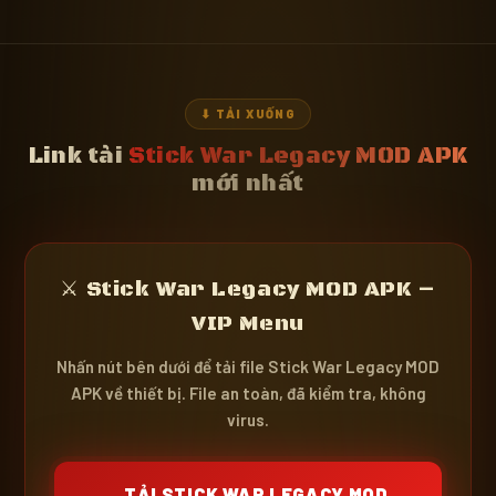
⬇ TẢI XUỐNG
Link tải
Stick War Legacy MOD APK
mới nhất
⚔️ Stick War Legacy MOD APK –
VIP Menu
Nhấn nút bên dưới để tải file Stick War Legacy MOD
APK về thiết bị. File an toàn, đã kiểm tra, không
virus.
TẢI STICK WAR LEGACY MOD