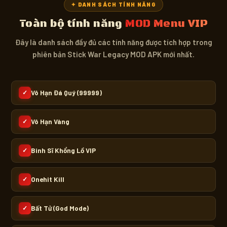
✦ DANH SÁCH TÍNH NĂNG
Toàn bộ tính năng
MOD Menu VIP
Đây là danh sách đầy đủ các tính năng được tích hợp trong
phiên bản Stick War Legacy MOD APK mới nhất.
Vô Hạn Đá Quý (99999)
✓
Vô Hạn Vàng
✓
Binh Sĩ Khổng Lồ VIP
✓
Onehit Kill
✓
Bất Tử (God Mode)
✓