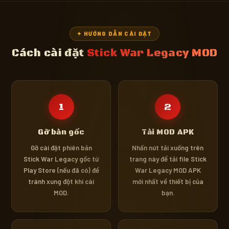
✦ HƯỚNG DẪN CÀI ĐẶT
Cách cài đặt
Stick War Legacy MOD
1
2
Gỡ bản gốc
Tải MOD APK
Gỡ cài đặt phiên bản
Nhấn nút tải xuống trên
Stick War Legacy gốc từ
trang này để tải file Stick
Play Store (nếu đã có) để
War Legacy MOD APK
tránh xung đột khi cài
mới nhất về thiết bị của
MOD.
bạn.