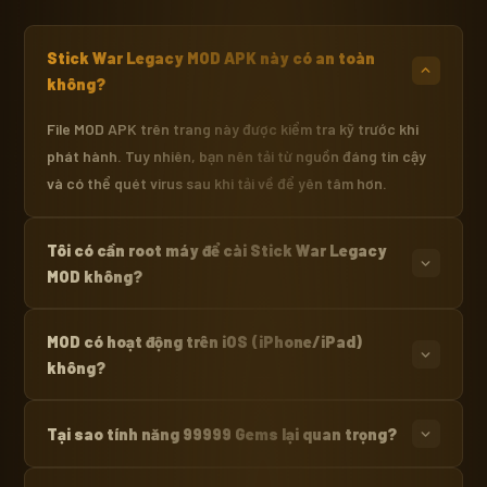
Stick War Legacy MOD APK này có an toàn
không?
File MOD APK trên trang này được kiểm tra kỹ trước khi
phát hành. Tuy nhiên, bạn nên tải từ nguồn đáng tin cậy
và có thể quét virus sau khi tải về để yên tâm hơn.
Tôi có cần root máy để cài Stick War Legacy
MOD không?
Hoàn toàn không! Bạn chỉ cần bật "Cài đặt từ nguồn không xác
MOD có hoạt động trên iOS (iPhone/iPad)
định" trong cài đặt bảo mật là có thể cài đặt và chơi ngay.
không?
Hiện tại phiên bản MOD này chỉ hỗ trợ hệ điều hành Android.
Tại sao tính năng 99999 Gems lại quan trọng?
Thiết bị iOS cần jailbreak để cài đặt ứng dụng bên ngoài App
Store.
Gems là tài nguyên cao cấp nhất trong game, dùng để mua