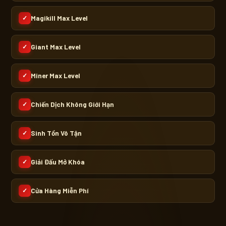
Magikill Max Level
✓
Giant Max Level
✓
Miner Max Level
✓
Chiến Dịch Không Giới Hạn
✓
Sinh Tồn Vô Tận
✓
Giải Đấu Mở Khóa
✓
Cửa Hàng Miễn Phí
✓