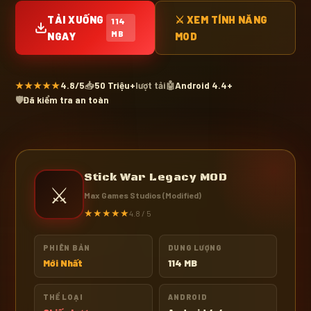
TẢI XUỐNG
⚔ XEM TÍNH NĂNG
114
MB
NGAY
MOD
★★★★★
4.8/5
📥
50 Triệu+
lượt tải
🤖
Android 4.4+
🛡
Đã kiểm tra an toàn
Stick War Legacy MOD
⚔️
Max Games Studios (Modified)
★★★★★
4.8 / 5
PHIÊN BẢN
DUNG LƯỢNG
Mới Nhất
114 MB
THỂ LOẠI
ANDROID