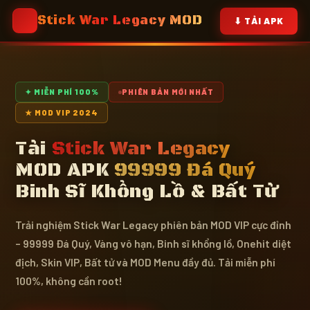
Stick War Legacy MOD
⚔️
⬇ TẢI APK
✦ MIỄN PHÍ 100%
PHIÊN BẢN MỚI NHẤT
★ MOD VIP 2024
Tải
Stick War Legacy
MOD APK
99999 Đá Quý
Binh Sĩ Khổng Lồ & Bất Tử
Trải nghiệm Stick War Legacy phiên bản MOD VIP cực đỉnh
– 99999 Đá Quý, Vàng vô hạn, Binh sĩ khổng lồ, Onehit diệt
địch, Skin VIP, Bất tử và MOD Menu đầy đủ. Tải miễn phí
100%, không cần root!