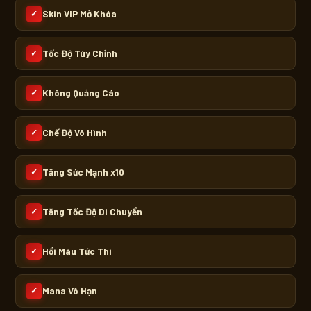
Skin VIP Mở Khóa
✓
Tốc Độ Tùy Chỉnh
✓
Không Quảng Cáo
✓
Chế Độ Vô Hình
✓
Tăng Sức Mạnh x10
✓
Tăng Tốc Độ Di Chuyển
✓
Hồi Máu Tức Thì
✓
Mana Vô Hạn
✓