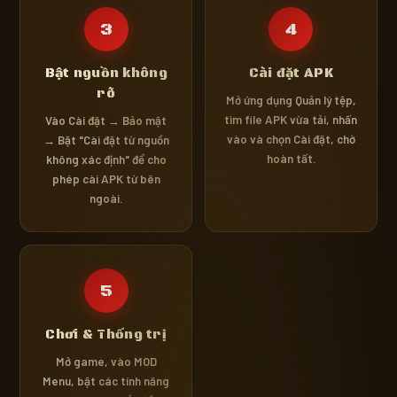
3
4
Bật nguồn không
Cài đặt APK
rõ
Mở ứng dụng Quản lý tệp,
tìm file APK vừa tải, nhấn
Vào Cài đặt → Bảo mật
vào và chọn Cài đặt, chờ
→ Bật "Cài đặt từ nguồn
hoàn tất.
không xác định" để cho
phép cài APK từ bên
ngoài.
5
Chơi & Thống trị
Mở game, vào MOD
Menu, bật các tính năng