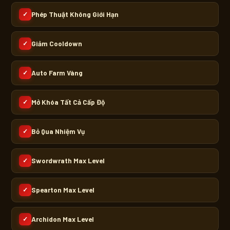
Phép Thuật Không Giới Hạn
✓
Giảm Cooldown
✓
Auto Farm Vàng
✓
Mở Khóa Tất Cả Cấp Độ
✓
Bỏ Qua Nhiệm Vụ
✓
Swordwrath Max Level
✓
Spearton Max Level
✓
Archidon Max Level
✓