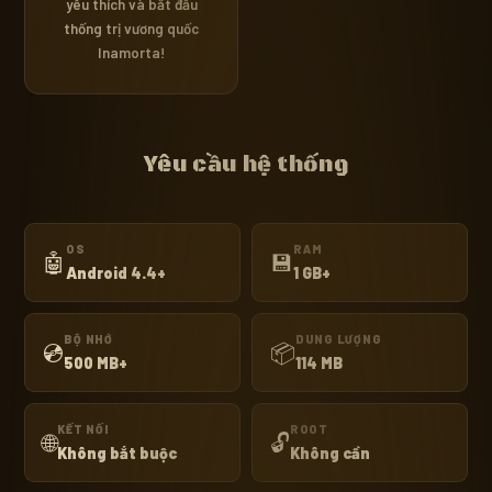
yêu thích và bắt đầu
thống trị vương quốc
Inamorta!
Yêu cầu hệ thống
OS
RAM
🤖
💾
Android 4.4+
1 GB+
BỘ NHỚ
DUNG LƯỢNG
💿
📦
500 MB+
114 MB
KẾT NỐI
ROOT
🌐
🔓
Không bắt buộc
Không cần