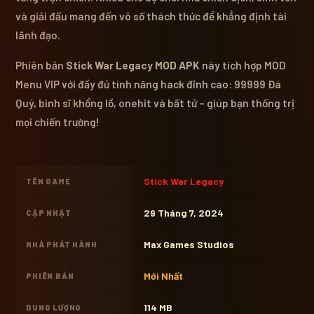
và giải đấu mang đến vô số thách thức để khẳng định tài
lãnh đạo.
Phiên bản
Stick War Legacy MOD APK
này tích hợp MOD
Menu VIP với đầy đủ tính năng hack đỉnh cao: 99999 Đá
Quý, binh sĩ khổng lồ, onehit và bất tử – giúp bạn thống trị
mọi chiến trường!
Stick War Legacy
TÊN GAME
29 Tháng 7, 2024
CẬP NHẬT
Max Games Studios
NHÀ PHÁT HÀNH
Mới Nhất
PHIÊN BẢN
114 MB
DUNG LƯỢNG